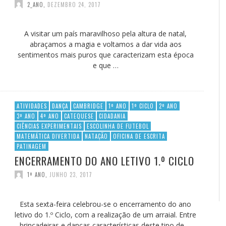
2_ANO
,
DEZEMBRO 24, 2017
A visitar um país maravilhoso pela altura de natal,
abraçamos a magia e voltamos a dar vida aos
sentimentos mais puros que caracterizam esta época
e que …
ATIVIDADES
DANÇA
CAMBRIDGE
1º ANO
1º CICLO
2º ANO
3º ANO
4º ANO
CATEQUESE
CIDADANIA
CIÊNCIAS EXPERIMENTAIS
ESCOLINHA DE FUTEBOL
MATEMÁTICA DIVERTIDA
NATAÇÃO
OFICINA DE ESCRITA
PATINAGEM
ENCERRAMENTO DO ANO LETIVO 1.º CICLO
1º ANO
,
JUNHO 23, 2017
Esta sexta-feira celebrou-se o encerramento do ano
letivo do 1.º Ciclo, com a realização de um arraial. Entre
brincadeiras e danças características deste tipo de …