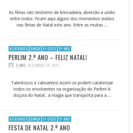
As férias são sinónimo de brincadeira, diversão e uniâo
entre todos. Ficam aqui alguns dos momentos vividos
nas férias de Natal este ano. Entre as muitas …
ATIVIDADES
DANÇA
1º CICLO
2º ANO
PERLIM 2.º ANO – FELIZ NATAL!
2_ANO
,
DEZEMBRO 24, 2017
Talentosos e cativantes! Assim se podem caraterizar
todos os envolventes na organização do Perlim! A
doçura do Natal , a magia que transporta para a …
ATIVIDADES
DANÇA
1º CICLO
2º ANO
FESTA DE NATAL 2.º ANO